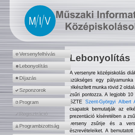
Versenyfelhívás
Lebonyolítás
Lebonyolítás
A versenyre középiskolás diá
Díjazás
szükséges egy pályamunka f
elkészített munka rövid 2 olda
Szponzorok
zsűri pontozza. A legjobb 10
SZTE
Szent-Györgyi Albert 
Program
csapatok bemutatják az elké
Regisztráció
prezentáció kíséretében a zs
verseny zsűrije és a verse
Programbizottság
észrevételeiket. A bemutatott