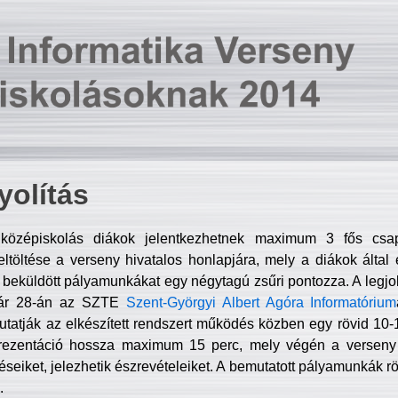
olítás
középiskolás diákok jelentkezhetnek maximum 3 fős csa
ltöltése a verseny hivatalos honlapjára, mely a diákok által e
A beküldött pályamunkákat egy négytagú zsűri pontozza. A legj
uár 28-án az SZTE
Szent-Györgyi Albert Agóra Informatórium
tatják az elkészített rendszert működés közben egy rövid 10-12
rezentáció hossza maximum 15 perc, mely végén a verseny 
déseiket, jelezhetik észrevételeiket. A bemutatott pályamunkák r
.