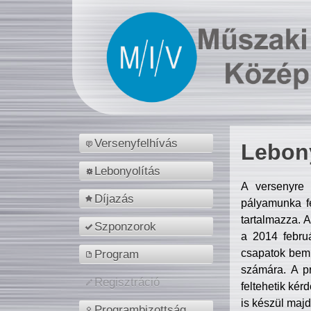
Versenyfelhívás
Lebony
Lebonyolítás
A versenyre 
Díjazás
pályamunka fe
tartalmazza. 
Szponzorok
a 2014 febr
csapatok bemu
Program
számára. A p
Regisztráció
feltehetik kér
is készül majd
Programbizottság