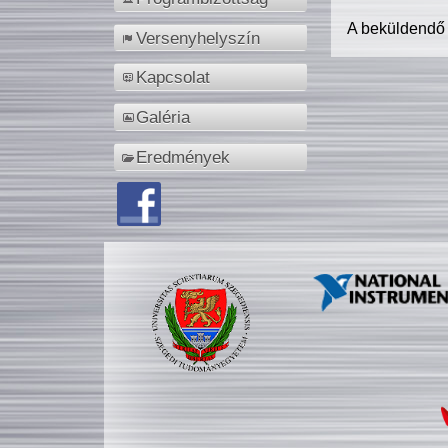
A beküldendő
Versenyhelyszín
Kapcsolat
Galéria
Eredmények