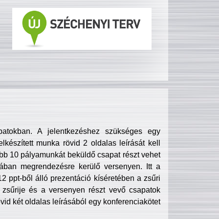
patokban. A jelentkezéshez szükséges egy
lkészített munka rövid 2 oldalas leírását kell
obb 10 pályamunkát beküldő csapat részt vehet
ában megrendezésre kerülő versenyen. Itt a
 ppt-ből álló prezentáció kíséretében a zsűri
zsűrije és a versenyen részt vevő csapatok
övid két oldalas leírásából egy konferenciakötet