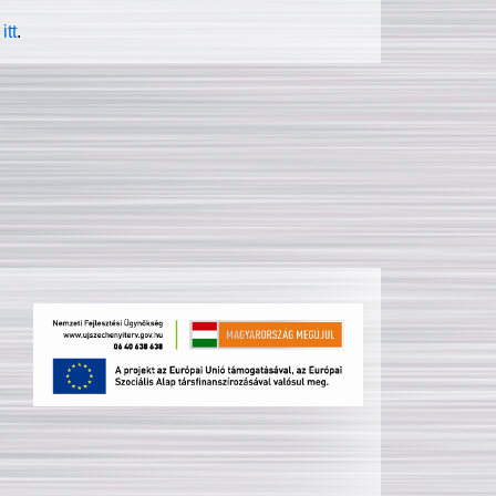
itt
.