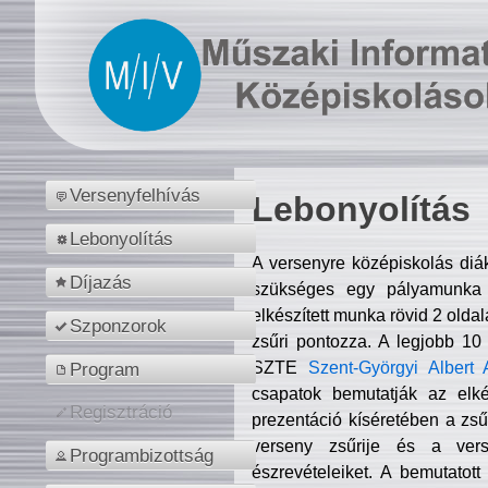
Versenyfelhívás
Lebonyolítás
Lebonyolítás
A versenyre középiskolás diá
Díjazás
szükséges egy pályamunka f
elkészített munka rövid 2 olda
Szponzorok
zsűri pontozza. A legjobb 10
SZTE
Szent-Györgyi Albert 
Program
csapatok bemutatják az elké
Regisztráció
prezentáció kíséretében a zs
verseny zsűrije és a verse
Programbizottság
észrevételeiket. A bemutatott