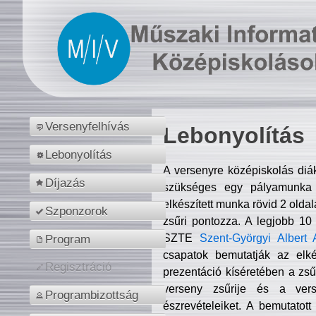
Versenyfelhívás
Lebonyolítás
Lebonyolítás
A versenyre középiskolás diá
Díjazás
szükséges egy pályamunka f
elkészített munka rövid 2 olda
Szponzorok
zsűri pontozza. A legjobb 10
SZTE
Szent-Györgyi Albert 
Program
csapatok bemutatják az elké
Regisztráció
prezentáció kíséretében a zs
verseny zsűrije és a verse
Programbizottság
észrevételeiket. A bemutatott