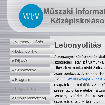
Versenyfelhívás
Lebonyolítás
Lebonyolítás
A versenyre középiskolás diá
Díjazás
szükséges egy pályamunka f
elkészített munka rövid 2 olda
Szponzorok
zsűri pontozza. A legjobb 10
SZTE
Szent-Györgyi Albert 
Program
csapatok bemutatják az elké
Regisztráció
prezentáció kíséretében a zs
verseny zsűrije és a verse
Programbizottság
észrevételeiket. A bemutatott