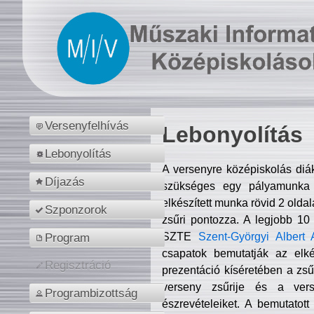
Versenyfelhívás
Lebonyolítás
Lebonyolítás
A versenyre középiskolás diá
Díjazás
szükséges egy pályamunka f
elkészített munka rövid 2 olda
Szponzorok
zsűri pontozza. A legjobb 10
SZTE
Szent-Györgyi Albert 
Program
csapatok bemutatják az elké
Regisztráció
prezentáció kíséretében a zs
verseny zsűrije és a verse
Programbizottság
észrevételeiket. A bemutatott