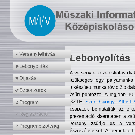
Versenyfelhívás
Lebonyolítás
Lebonyolítás
A versenyre középiskolás diá
Díjazás
szükséges egy pályamunka f
elkészített munka rövid 2 olda
Szponzorok
zsűri pontozza. A legjobb 10
SZTE
Szent-Györgyi Albert 
Program
csapatok bemutatják az elké
Regisztráció
prezentáció kíséretében a zs
verseny zsűrije és a verse
Programbizottság
észrevételeiket. A bemutatott