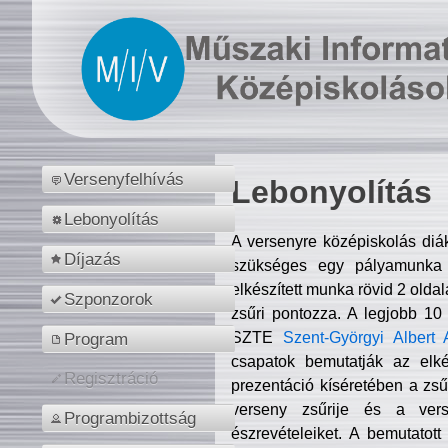
Versenyfelhívás
Lebonyolítás
Lebonyolítás
A versenyre középiskolás diá
Díjazás
szükséges egy pályamunka f
elkészített munka rövid 2 olda
Szponzorok
zsűri pontozza. A legjobb 10
SZTE
Szent-Györgyi Albert 
Program
csapatok bemutatják az elké
Regisztráció
prezentáció kíséretében a zs
verseny zsűrije és a verse
Programbizottság
észrevételeiket. A bemutatott