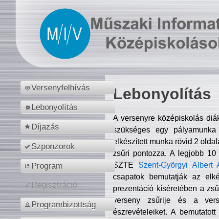
Versenyfelhívás
Lebonyolítás
Lebonyolítás
A versenyre középiskolás diá
Díjazás
szükséges egy pályamunka f
elkészített munka rövid 2 olda
Szponzorok
zsűri pontozza. A legjobb 10
SZTE
Szent-Györgyi Albert 
Program
csapatok bemutatják az elké
Regisztráció
prezentáció kíséretében a zs
verseny zsűrije és a verse
Programbizottság
észrevételeiket. A bemutatott