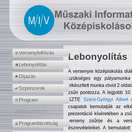
Versenyfelhívás
Lebonyolítás
Lebonyolítás
A versenyre középiskolás diá
Díjazás
szükséges egy pályamunka f
elkészített munka rövid 2 olda
Szponzorok
zsűri pontozza. A legjobb 10
SZTE
Szent-Györgyi Albert 
Program
csapatok bemutatják az elké
Regisztráció
prezentáció kíséretében a zs
verseny zsűrije és a verse
Programbizottság
észrevételeiket. A bemutatott