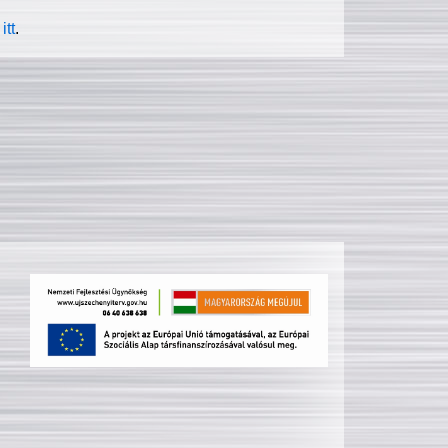
itt
.