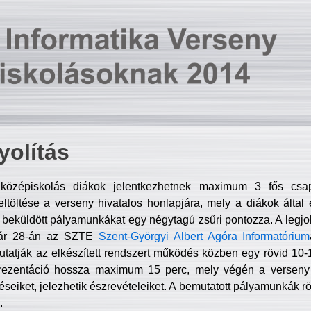
olítás
középiskolás diákok jelentkezhetnek maximum 3 fős csa
ltöltése a verseny hivatalos honlapjára, mely a diákok által e
A beküldött pályamunkákat egy négytagú zsűri pontozza. A legj
uár 28-án az SZTE
Szent-Györgyi Albert Agóra Informatórium
tatják az elkészített rendszert működés közben egy rövid 10-12
rezentáció hossza maximum 15 perc, mely végén a verseny 
déseiket, jelezhetik észrevételeiket. A bemutatott pályamunkák r
.