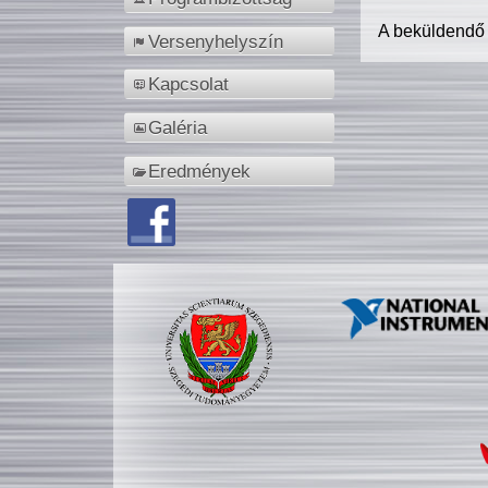
A beküldendő
Versenyhelyszín
Kapcsolat
Galéria
Eredmények