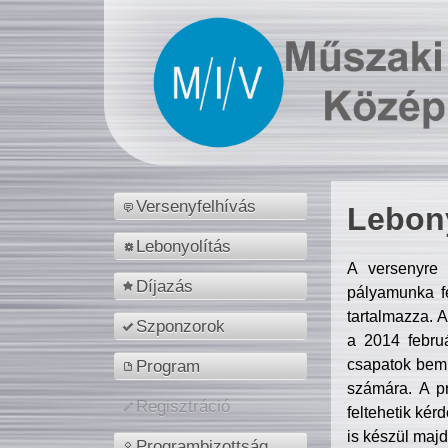
Versenyfelhívás
Lebony
Lebonyolítás
A versenyre 
Díjazás
pályamunka fe
tartalmazza. 
Szponzorok
a 2014 febr
csapatok bemu
Program
számára. A p
Regisztráció
feltehetik kér
is készül majd
Programbizottság