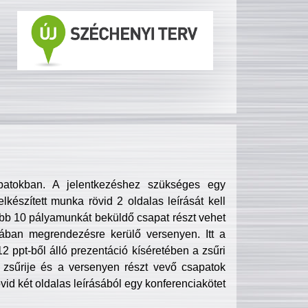
patokban. A jelentkezéshez szükséges egy
lkészített munka rövid 2 oldalas leírását kell
obb 10 pályamunkát beküldő csapat részt vehet
ában megrendezésre kerülő versenyen. Itt a
 ppt-ből álló prezentáció kíséretében a zsűri
zsűrije és a versenyen részt vevő csapatok
övid két oldalas leírásából egy konferenciakötet