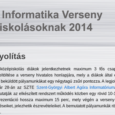
olítás
középiskolás diákok jelentkezhetnek maximum 3 fős csa
ltöltése a verseny hivatalos honlapjára, mely a diákok által e
A beküldött pályamunkákat egy négytagú zsűri pontozza. A legj
uár 28-án az SZTE
Szent-Györgyi Albert Agóra Informatórium
tatják az elkészített rendszert működés közben egy rövid 10-12
rezentáció hossza maximum 15 perc, mely végén a verseny 
déseiket, jelezhetik észrevételeiket. A bemutatott pályamunkák r
.