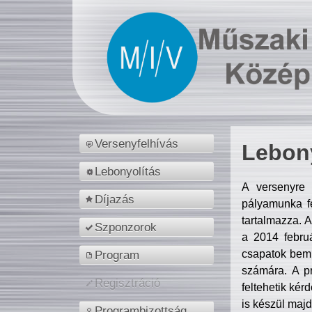
Versenyfelhívás
Lebony
Lebonyolítás
A versenyre 
Díjazás
pályamunka fe
tartalmazza. 
Szponzorok
a 2014 febr
csapatok bemu
Program
számára. A p
Regisztráció
feltehetik kér
is készül majd
Programbizottság