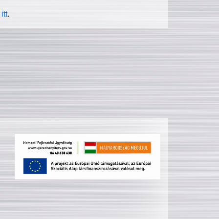
itt
.