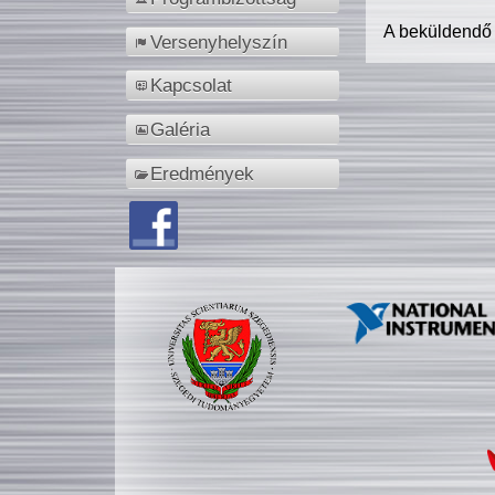
A beküldendő
Versenyhelyszín
Kapcsolat
Galéria
Eredmények