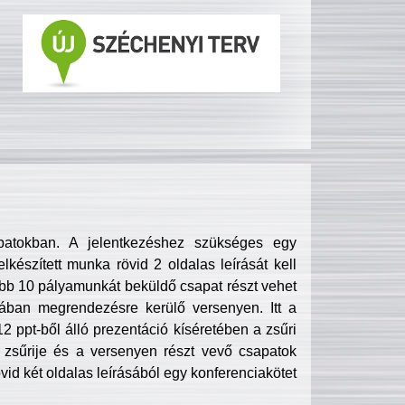
patokban. A jelentkezéshez szükséges egy
lkészített munka rövid 2 oldalas leírását kell
obb 10 pályamunkát beküldő csapat részt vehet
ában megrendezésre kerülő versenyen. Itt a
 ppt-ből álló prezentáció kíséretében a zsűri
zsűrije és a versenyen részt vevő csapatok
övid két oldalas leírásából egy konferenciakötet