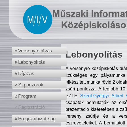
Versenyfelhívás
Lebonyolítás
Lebonyolítás
A versenyre középiskolás diá
Díjazás
szükséges egy pályamunka f
elkészített munka rövid 2 olda
Szponzorok
zsűri pontozza. A legjobb 10
SZTE
Szent-Györgyi Albert 
Program
csapatok bemutatják az elké
Regisztráció
prezentáció kíséretében a zs
verseny zsűrije és a verse
Programbizottság
észrevételeiket. A bemutatott