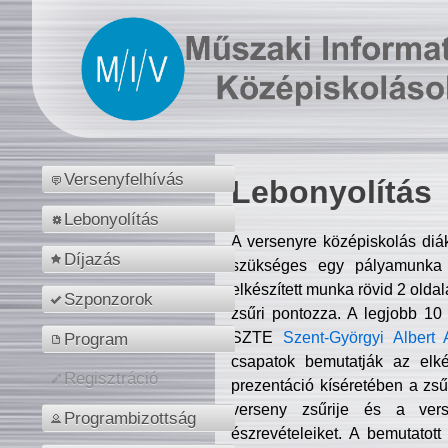
Versenyfelhívás
Lebonyolítás
Lebonyolítás
A versenyre középiskolás diá
Díjazás
szükséges egy pályamunka f
elkészített munka rövid 2 olda
Szponzorok
zsűri pontozza. A legjobb 10
SZTE
Szent-Györgyi Albert 
Program
csapatok bemutatják az elké
Regisztráció
prezentáció kíséretében a zs
verseny zsűrije és a verse
Programbizottság
észrevételeiket. A bemutatott