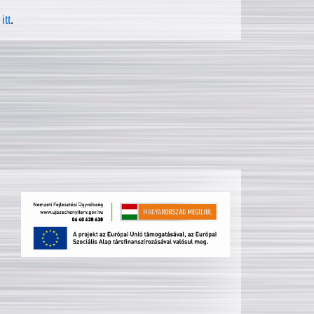
itt
.