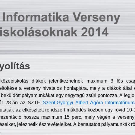
olítás
középiskolás diákok jelentkezhetnek maximum 3 fős csa
ltöltése a verseny hivatalos honlapjára, mely a diákok által e
A beküldött pályamunkákat egy négytagú zsűri pontozza. A legj
uár 28-án az SZTE
Szent-Györgyi Albert Agóra Informatórium
tatják az elkészített rendszert működés közben egy rövid 10-12
rezentáció hossza maximum 15 perc, mely végén a verseny 
déseiket, jelezhetik észrevételeiket. A bemutatott pályamunkák r
.