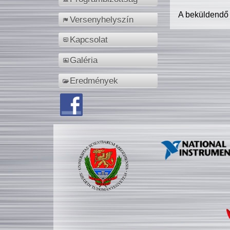
A beküldendő
Versenyhelyszín
Kapcsolat
Galéria
Eredmények