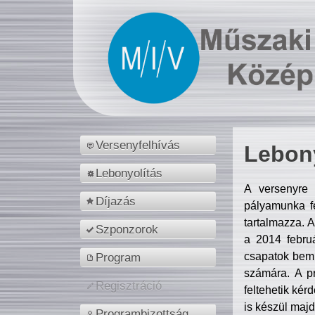
Versenyfelhívás
Lebony
Lebonyolítás
A versenyre 
Díjazás
pályamunka fe
tartalmazza. 
Szponzorok
a 2014 febr
csapatok bemu
Program
számára. A p
Regisztráció
feltehetik kér
is készül majd
Programbizottság