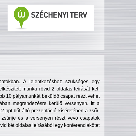
patokban. A jelentkezéshez szükséges egy
lkészített munka rövid 2 oldalas leírását kell
obb 10 pályamunkát beküldő csapat részt vehet
ában megrendezésre kerülő versenyen. Itt a
 ppt-ből álló prezentáció kíséretében a zsűri
zsűrije és a versenyen részt vevő csapatok
övid két oldalas leírásából egy konferenciakötet