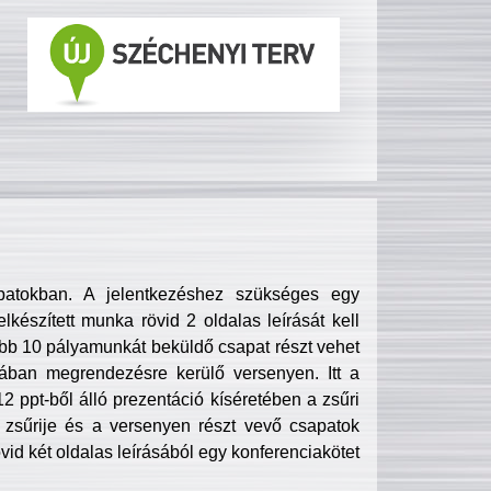
patokban. A jelentkezéshez szükséges egy
lkészített munka rövid 2 oldalas leírását kell
obb 10 pályamunkát beküldő csapat részt vehet
ában megrendezésre kerülő versenyen. Itt a
 ppt-ből álló prezentáció kíséretében a zsűri
zsűrije és a versenyen részt vevő csapatok
övid két oldalas leírásából egy konferenciakötet