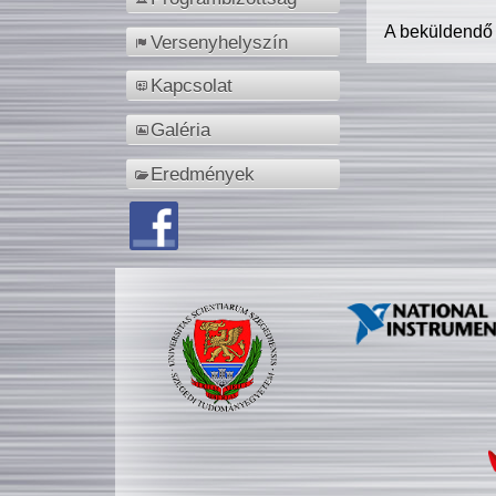
A beküldendő
Versenyhelyszín
Kapcsolat
Galéria
Eredmények