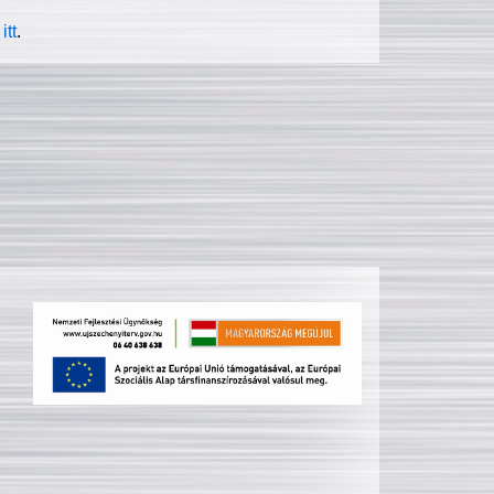
itt
.