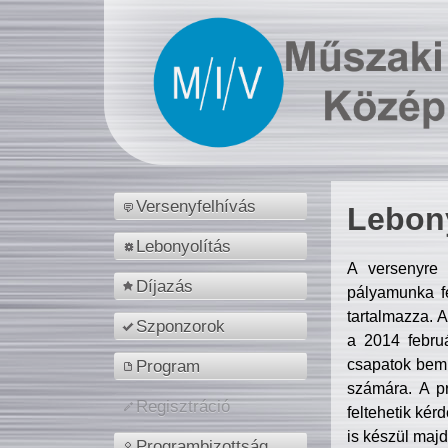
Versenyfelhívás
Lebony
Lebonyolítás
A versenyre 
Díjazás
pályamunka fe
tartalmazza. 
Szponzorok
a 2014 febr
csapatok bemu
Program
számára. A p
Regisztráció
feltehetik kér
is készül majd
Programbizottság