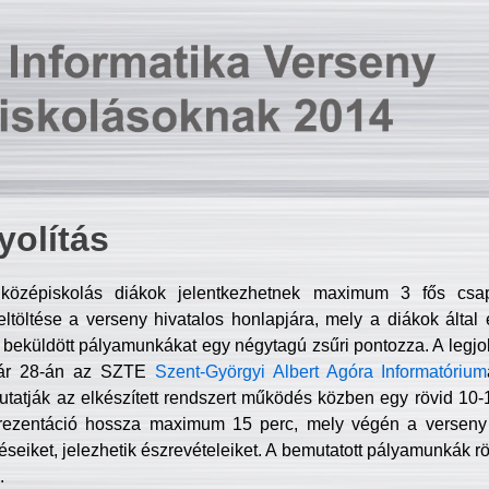
olítás
középiskolás diákok jelentkezhetnek maximum 3 fős csa
ltöltése a verseny hivatalos honlapjára, mely a diákok által e
A beküldött pályamunkákat egy négytagú zsűri pontozza. A legj
uár 28-án az SZTE
Szent-Györgyi Albert Agóra Informatórium
tatják az elkészített rendszert működés közben egy rövid 10-12
rezentáció hossza maximum 15 perc, mely végén a verseny 
déseiket, jelezhetik észrevételeiket. A bemutatott pályamunkák r
.