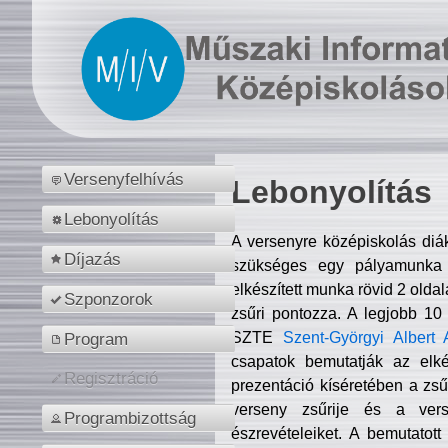
Versenyfelhívás
Lebonyolítás
Lebonyolítás
A versenyre középiskolás diá
Díjazás
szükséges egy pályamunka f
elkészített munka rövid 2 olda
Szponzorok
zsűri pontozza. A legjobb 10
SZTE
Szent-Györgyi Albert 
Program
csapatok bemutatják az elké
Regisztráció
prezentáció kíséretében a zs
verseny zsűrije és a verse
Programbizottság
észrevételeiket. A bemutatott