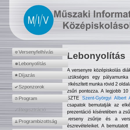
Versenyfelhívás
Lebonyolítás
Lebonyolítás
A versenyre középiskolás diá
Díjazás
szükséges egy pályamunka f
elkészített munka rövid 2 olda
Szponzorok
zsűri pontozza. A legjobb 10
SZTE
Szent-Györgyi Albert 
Program
csapatok bemutatják az elké
Regisztráció
prezentáció kíséretében a zs
verseny zsűrije és a verse
Programbizottság
észrevételeiket. A bemutatott