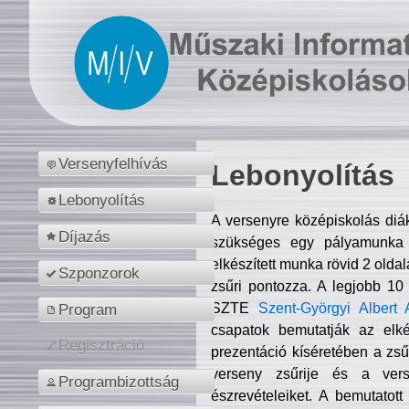
Versenyfelhívás
Lebonyolítás
Lebonyolítás
A versenyre középiskolás diá
Díjazás
szükséges egy pályamunka f
elkészített munka rövid 2 olda
Szponzorok
zsűri pontozza. A legjobb 10
SZTE
Szent-Györgyi Albert 
Program
csapatok bemutatják az elké
Regisztráció
prezentáció kíséretében a zs
verseny zsűrije és a verse
Programbizottság
észrevételeiket. A bemutatott