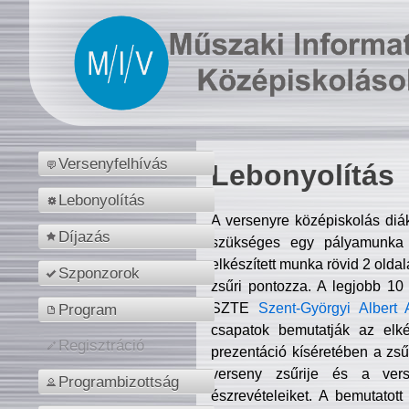
Versenyfelhívás
Lebonyolítás
Lebonyolítás
A versenyre középiskolás diá
Díjazás
szükséges egy pályamunka f
elkészített munka rövid 2 olda
Szponzorok
zsűri pontozza. A legjobb 10
SZTE
Szent-Györgyi Albert 
Program
csapatok bemutatják az elké
Regisztráció
prezentáció kíséretében a zs
verseny zsűrije és a verse
Programbizottság
észrevételeiket. A bemutatott