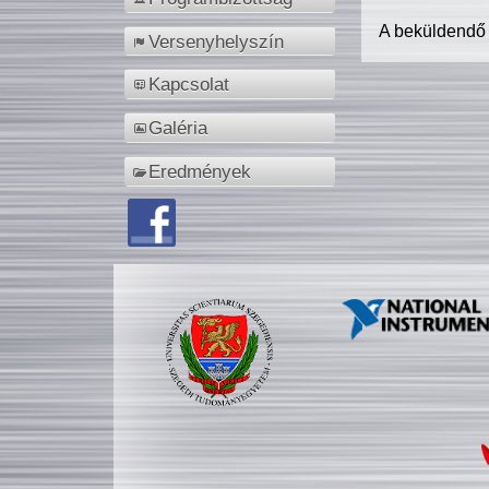
A beküldendő
Versenyhelyszín
Kapcsolat
Galéria
Eredmények