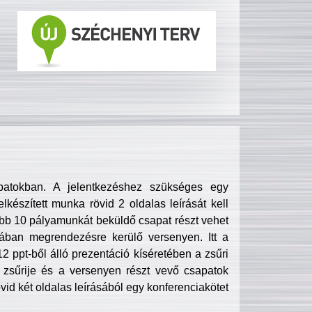
patokban. A jelentkezéshez szükséges egy
lkészített munka rövid 2 oldalas leírását kell
obb 10 pályamunkát beküldő csapat részt vehet
ában megrendezésre kerülő versenyen. Itt a
 ppt-ből álló prezentáció kíséretében a zsűri
zsűrije és a versenyen részt vevő csapatok
övid két oldalas leírásából egy konferenciakötet