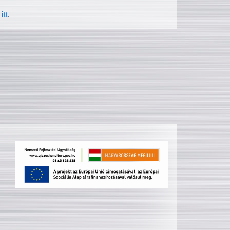
itt
.