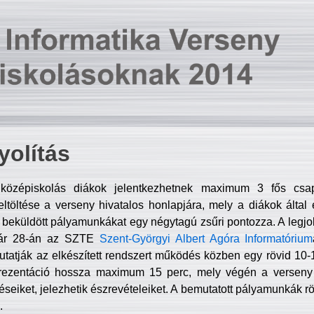
olítás
középiskolás diákok jelentkezhetnek maximum 3 fős csa
ltöltése a verseny hivatalos honlapjára, mely a diákok által e
A beküldött pályamunkákat egy négytagú zsűri pontozza. A legj
uár 28-án az SZTE
Szent-Györgyi Albert Agóra Informatórium
tatják az elkészített rendszert működés közben egy rövid 10-12
rezentáció hossza maximum 15 perc, mely végén a verseny 
déseiket, jelezhetik észrevételeiket. A bemutatott pályamunkák r
.