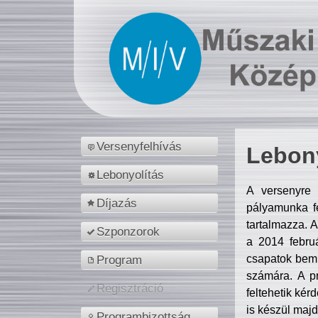
Versenyfelhívás
Lebony
Lebonyolítás
A versenyre 
Díjazás
pályamunka fe
tartalmazza. 
Szponzorok
a 2014 febr
csapatok bemu
Program
számára. A p
Regisztráció
feltehetik kér
is készül majd
Programbizottság