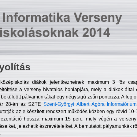
olítás
középiskolás diákok jelentkezhetnek maximum 3 fős csa
ltöltése a verseny hivatalos honlapjára, mely a diákok által e
A beküldött pályamunkákat egy négytagú zsűri pontozza. A legj
uár 28-án az SZTE
Szent-Györgyi Albert Agóra Informatórium
tatják az elkészített rendszert működés közben egy rövid 10-12
rezentáció hossza maximum 15 perc, mely végén a verseny 
déseiket, jelezhetik észrevételeiket. A bemutatott pályamunkák r
.