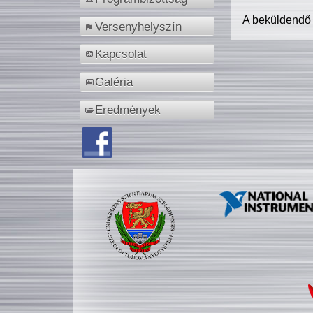
A beküldendő
Versenyhelyszín
Kapcsolat
Galéria
Eredmények