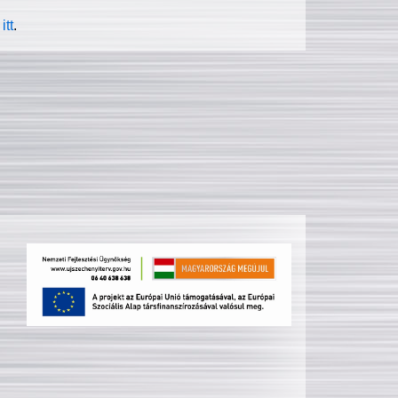
itt
.