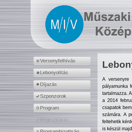
Versenyfelhívás
Lebony
Lebonyolítás
A versenyre 
Díjazás
pályamunka fe
tartalmazza. 
Szponzorok
a 2014 febr
csapatok bemu
Program
számára. A p
Regisztráció
feltehetik kér
is készül majd
Programbizottság