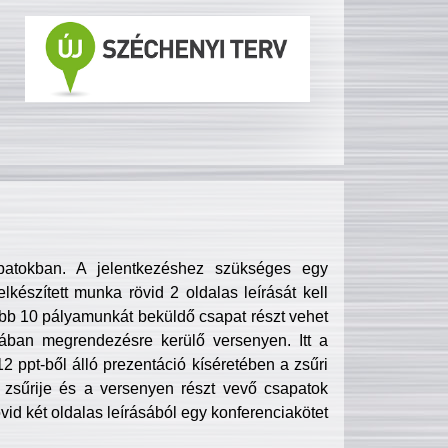
patokban. A jelentkezéshez szükséges egy
lkészített munka rövid 2 oldalas leírását kell
obb 10 pályamunkát beküldő csapat részt vehet
ában megrendezésre kerülő versenyen. Itt a
 ppt-ből álló prezentáció kíséretében a zsűri
zsűrije és a versenyen részt vevő csapatok
övid két oldalas leírásából egy konferenciakötet