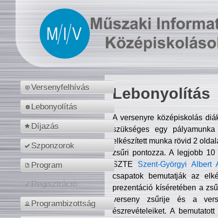
Versenyfelhívás
Lebonyolítás
Lebonyolítás
A versenyre középiskolás diá
Díjazás
szükséges egy pályamunka f
elkészített munka rövid 2 olda
Szponzorok
zsűri pontozza. A legjobb 10
SZTE
Szent-Györgyi Albert 
Program
csapatok bemutatják az elké
Regisztráció
prezentáció kíséretében a zs
verseny zsűrije és a verse
Programbizottság
észrevételeiket. A bemutatott