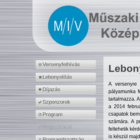
Versenyfelhívás
Lebony
Lebonyolítás
A versenyre 
Díjazás
pályamunka fe
tartalmazza. 
Szponzorok
a 2014 febr
csapatok bemu
Program
számára. A p
Regisztráció
feltehetik kér
is készül majd
Programbizottság