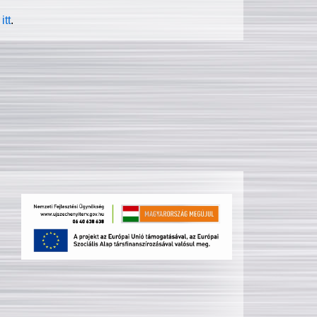
itt
.