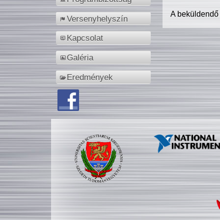
A beküldendő
Versenyhelyszín
Kapcsolat
Galéria
Eredmények