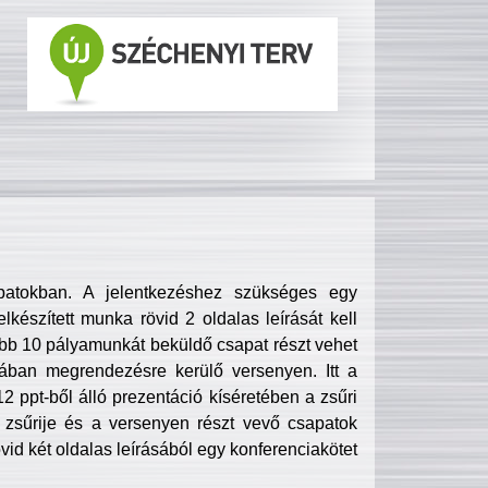
patokban. A jelentkezéshez szükséges egy
lkészített munka rövid 2 oldalas leírását kell
obb 10 pályamunkát beküldő csapat részt vehet
ában megrendezésre kerülő versenyen. Itt a
 ppt-ből álló prezentáció kíséretében a zsűri
zsűrije és a versenyen részt vevő csapatok
övid két oldalas leírásából egy konferenciakötet