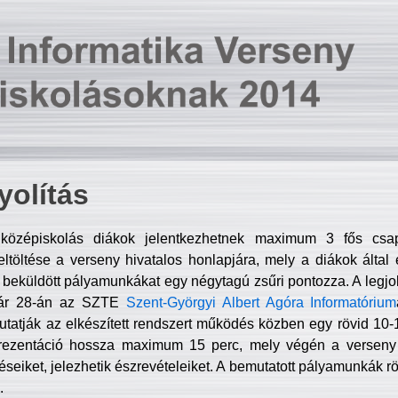
olítás
középiskolás diákok jelentkezhetnek maximum 3 fős csa
ltöltése a verseny hivatalos honlapjára, mely a diákok által e
A beküldött pályamunkákat egy négytagú zsűri pontozza. A legj
uár 28-án az SZTE
Szent-Györgyi Albert Agóra Informatórium
tatják az elkészített rendszert működés közben egy rövid 10-12
rezentáció hossza maximum 15 perc, mely végén a verseny 
déseiket, jelezhetik észrevételeiket. A bemutatott pályamunkák r
.