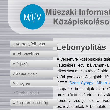
Versenyfelhívás
Lebonyolítás
Lebonyolítás
A versenyre középiskolás diá
Díjazás
szükséges egy pályamunka f
elkészített munka rövid 2 olda
Szponzorok
zsűri pontozza. A legjobb 10
SZTE
Szent-Györgyi Albert 
Program
csapatok bemutatják az elké
Regisztráció
prezentáció kíséretében a zs
verseny zsűrije és a verse
Programbizottság
észrevételeiket. A bemutatott