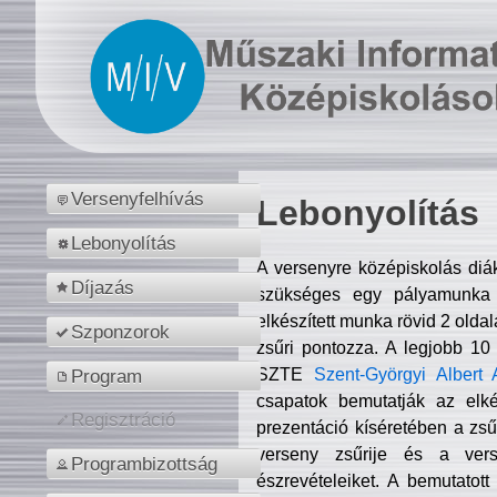
Versenyfelhívás
Lebonyolítás
Lebonyolítás
A versenyre középiskolás diá
Díjazás
szükséges egy pályamunka f
elkészített munka rövid 2 olda
Szponzorok
zsűri pontozza. A legjobb 10
SZTE
Szent-Györgyi Albert 
Program
csapatok bemutatják az elké
Regisztráció
prezentáció kíséretében a zs
verseny zsűrije és a verse
Programbizottság
észrevételeiket. A bemutatott