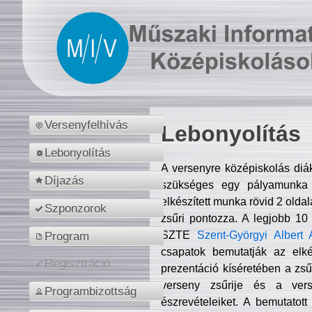
Versenyfelhívás
Lebonyolítás
Lebonyolítás
A versenyre középiskolás diá
Díjazás
szükséges egy pályamunka f
elkészített munka rövid 2 olda
Szponzorok
zsűri pontozza. A legjobb 10
SZTE
Szent-Györgyi Albert 
Program
csapatok bemutatják az elké
Regisztráció
prezentáció kíséretében a zs
verseny zsűrije és a verse
Programbizottság
észrevételeiket. A bemutatott