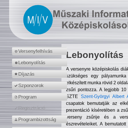
Versenyfelhívás
Lebonyolítás
Lebonyolítás
A versenyre középiskolás diá
Díjazás
szükséges egy pályamunka f
elkészített munka rövid 2 olda
Szponzorok
zsűri pontozza. A legjobb 10
SZTE
Szent-Györgyi Albert 
Program
csapatok bemutatják az elké
Regisztráció
prezentáció kíséretében a zs
verseny zsűrije és a verse
Programbizottság
észrevételeiket. A bemutatott