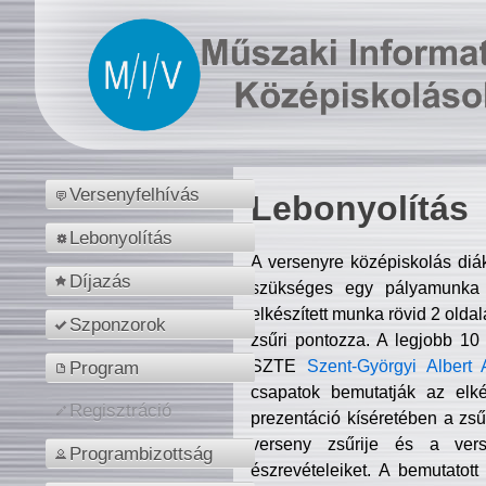
Versenyfelhívás
Lebonyolítás
Lebonyolítás
A versenyre középiskolás diá
Díjazás
szükséges egy pályamunka f
elkészített munka rövid 2 olda
Szponzorok
zsűri pontozza. A legjobb 10
SZTE
Szent-Györgyi Albert 
Program
csapatok bemutatják az elké
Regisztráció
prezentáció kíséretében a zs
verseny zsűrije és a verse
Programbizottság
észrevételeiket. A bemutatott