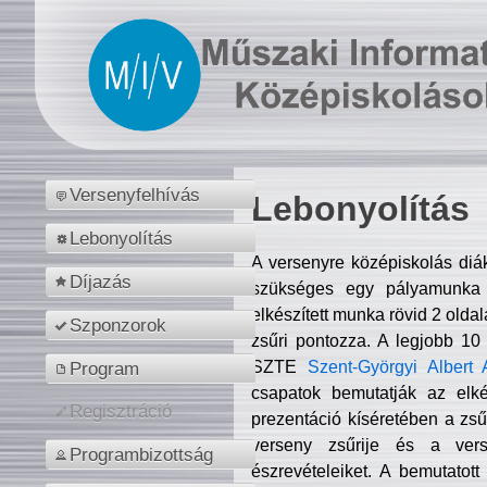
Versenyfelhívás
Lebonyolítás
Lebonyolítás
A versenyre középiskolás diá
Díjazás
szükséges egy pályamunka f
elkészített munka rövid 2 olda
Szponzorok
zsűri pontozza. A legjobb 10
SZTE
Szent-Györgyi Albert 
Program
csapatok bemutatják az elké
Regisztráció
prezentáció kíséretében a zs
verseny zsűrije és a verse
Programbizottság
észrevételeiket. A bemutatott