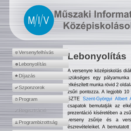
Versenyfelhívás
Lebonyolítás
Lebonyolítás
A versenyre középiskolás diá
Díjazás
szükséges egy pályamunka f
elkészített munka rövid 2 olda
Szponzorok
zsűri pontozza. A legjobb 10
SZTE
Szent-Györgyi Albert 
Program
csapatok bemutatják az elké
Regisztráció
prezentáció kíséretében a zs
verseny zsűrije és a verse
Programbizottság
észrevételeiket. A bemutatott