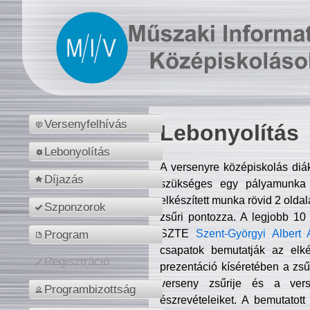
Versenyfelhívás
Lebonyolítás
Lebonyolítás
A versenyre középiskolás diá
Díjazás
szükséges egy pályamunka f
elkészített munka rövid 2 olda
Szponzorok
zsűri pontozza. A legjobb 10
SZTE
Szent-Györgyi Albert 
Program
csapatok bemutatják az elké
Regisztráció
prezentáció kíséretében a zs
verseny zsűrije és a verse
Programbizottság
észrevételeiket. A bemutatott