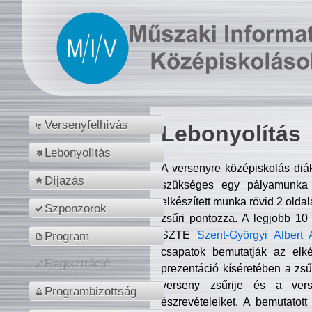
Versenyfelhívás
Lebonyolítás
Lebonyolítás
A versenyre középiskolás diá
Díjazás
szükséges egy pályamunka f
elkészített munka rövid 2 olda
Szponzorok
zsűri pontozza. A legjobb 10
SZTE
Szent-Györgyi Albert 
Program
csapatok bemutatják az elké
Regisztráció
prezentáció kíséretében a zs
verseny zsűrije és a verse
Programbizottság
észrevételeiket. A bemutatott