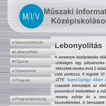
Versenyfelhívás
Lebonyolítás
Lebonyolítás
A versenyre középiskolás diá
Díjazás
szükséges egy pályamunka f
elkészített munka rövid 2 olda
Szponzorok
zsűri pontozza. A legjobb 10
SZTE
Szent-Györgyi Albert 
Program
csapatok bemutatják az elké
Regisztráció
prezentáció kíséretében a zs
verseny zsűrije és a verse
Programbizottság
észrevételeiket. A bemutatott