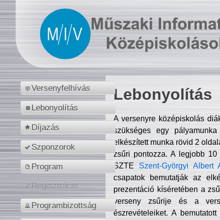
Versenyfelhívás
Lebonyolítás
Lebonyolítás
A versenyre középiskolás diá
Díjazás
szükséges egy pályamunka f
elkészített munka rövid 2 olda
Szponzorok
zsűri pontozza. A legjobb 10
SZTE
Szent-Györgyi Albert 
Program
csapatok bemutatják az elké
Regisztráció
prezentáció kíséretében a zs
verseny zsűrije és a verse
Programbizottság
észrevételeiket. A bemutatott