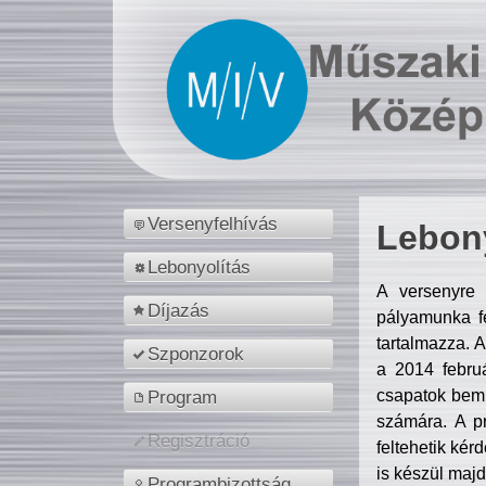
Versenyfelhívás
Lebony
Lebonyolítás
A versenyre 
Díjazás
pályamunka fe
tartalmazza. 
Szponzorok
a 2014 febr
csapatok bemu
Program
számára. A p
Regisztráció
feltehetik kér
is készül majd
Programbizottság