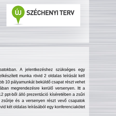
patokban. A jelentkezéshez szükséges egy
lkészített munka rövid 2 oldalas leírását kell
obb 10 pályamunkát beküldő csapat részt vehet
ában megrendezésre kerülő versenyen. Itt a
 ppt-ből álló prezentáció kíséretében a zsűri
zsűrije és a versenyen részt vevő csapatok
övid két oldalas leírásából egy konferenciakötet