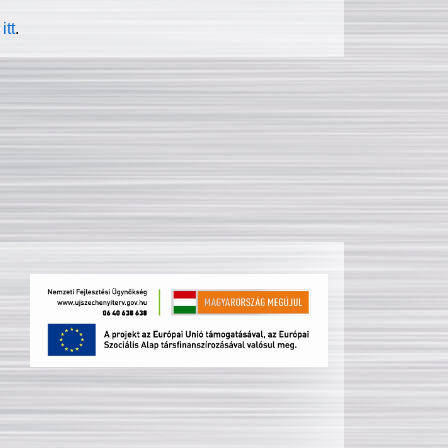
itt
.