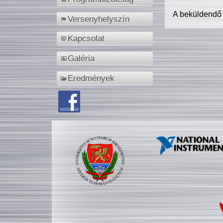
A beküldendő
Versenyhelyszín
Kapcsolat
Galéria
Eredmények