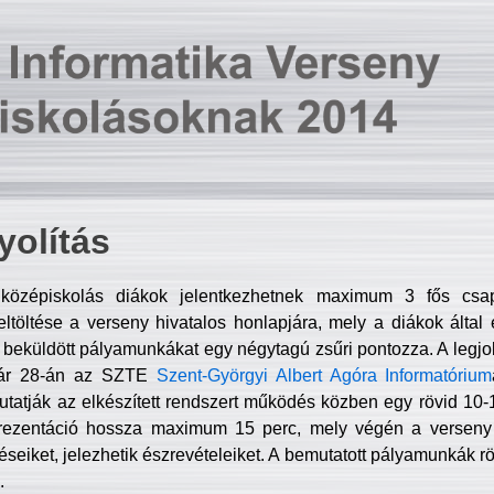
olítás
középiskolás diákok jelentkezhetnek maximum 3 fős csa
ltöltése a verseny hivatalos honlapjára, mely a diákok által e
A beküldött pályamunkákat egy négytagú zsűri pontozza. A legj
uár 28-án az SZTE
Szent-Györgyi Albert Agóra Informatórium
tatják az elkészített rendszert működés közben egy rövid 10-12
rezentáció hossza maximum 15 perc, mely végén a verseny 
déseiket, jelezhetik észrevételeiket. A bemutatott pályamunkák r
.