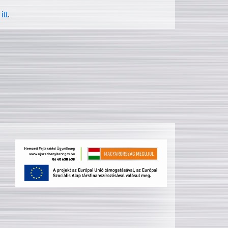
itt
.