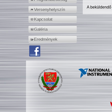
A beküldendő
Versenyhelyszín
Kapcsolat
Galéria
Eredmények