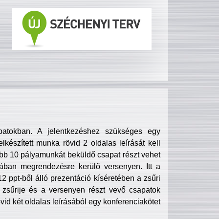
patokban. A jelentkezéshez szükséges egy
lkészített munka rövid 2 oldalas leírását kell
obb 10 pályamunkát beküldő csapat részt vehet
ában megrendezésre kerülő versenyen. Itt a
 ppt-ből álló prezentáció kíséretében a zsűri
zsűrije és a versenyen részt vevő csapatok
övid két oldalas leírásából egy konferenciakötet