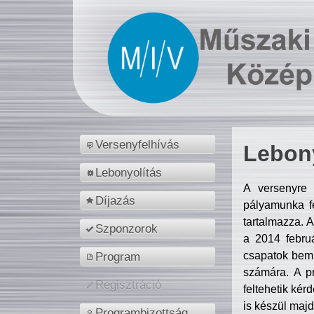
Versenyfelhívás
Lebony
Lebonyolítás
A versenyre 
Díjazás
pályamunka fe
tartalmazza. 
Szponzorok
a 2014 febr
csapatok bemu
Program
számára. A p
Regisztráció
feltehetik kér
is készül majd
Programbizottság