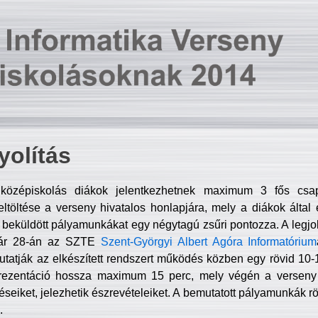
olítás
középiskolás diákok jelentkezhetnek maximum 3 fős csa
ltöltése a verseny hivatalos honlapjára, mely a diákok által e
A beküldött pályamunkákat egy négytagú zsűri pontozza. A legj
uár 28-án az SZTE
Szent-Györgyi Albert Agóra Informatórium
tatják az elkészített rendszert működés közben egy rövid 10-12
rezentáció hossza maximum 15 perc, mely végén a verseny 
déseiket, jelezhetik észrevételeiket. A bemutatott pályamunkák r
.