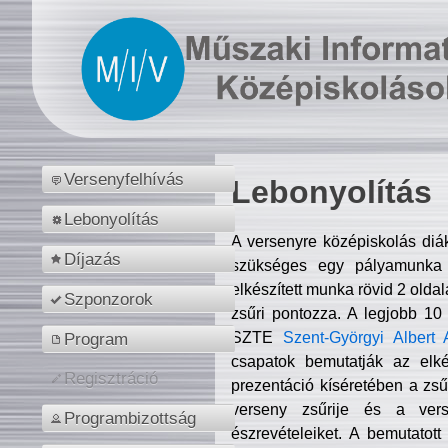
Versenyfelhívás
Lebonyolítás
Lebonyolítás
A versenyre középiskolás diá
Díjazás
szükséges egy pályamunka f
elkészített munka rövid 2 olda
Szponzorok
zsűri pontozza. A legjobb 10
SZTE
Szent-Györgyi Albert 
Program
csapatok bemutatják az elké
Regisztráció
prezentáció kíséretében a zs
verseny zsűrije és a verse
Programbizottság
észrevételeiket. A bemutatott