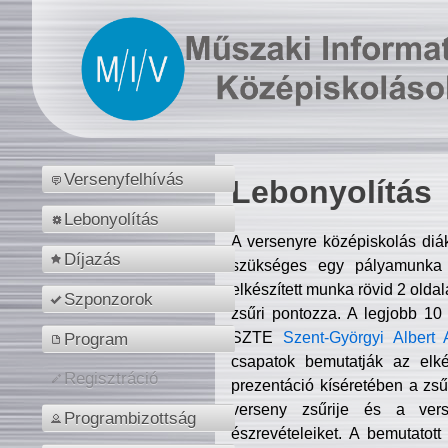
Versenyfelhívás
Lebonyolítás
Lebonyolítás
A versenyre középiskolás diá
Díjazás
szükséges egy pályamunka f
elkészített munka rövid 2 olda
Szponzorok
zsűri pontozza. A legjobb 10
SZTE
Szent-Györgyi Albert 
Program
csapatok bemutatják az elké
Regisztráció
prezentáció kíséretében a zs
verseny zsűrije és a verse
Programbizottság
észrevételeiket. A bemutatott