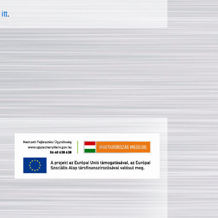
itt
.