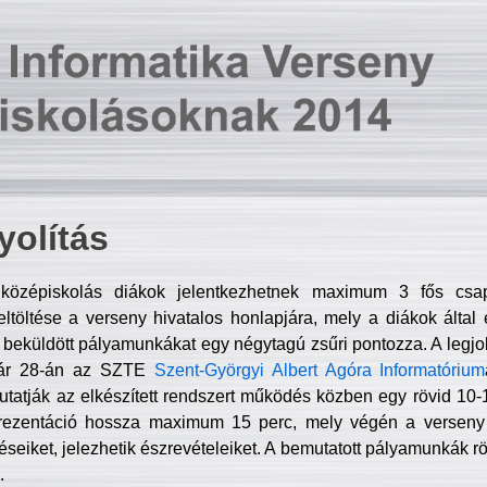
olítás
középiskolás diákok jelentkezhetnek maximum 3 fős csa
ltöltése a verseny hivatalos honlapjára, mely a diákok által e
A beküldött pályamunkákat egy négytagú zsűri pontozza. A legj
uár 28-án az SZTE
Szent-Györgyi Albert Agóra Informatórium
tatják az elkészített rendszert működés közben egy rövid 10-12
rezentáció hossza maximum 15 perc, mely végén a verseny 
déseiket, jelezhetik észrevételeiket. A bemutatott pályamunkák r
.