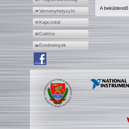
A beküldendő
Versenyhelyszín
Kapcsolat
Galéria
Eredmények