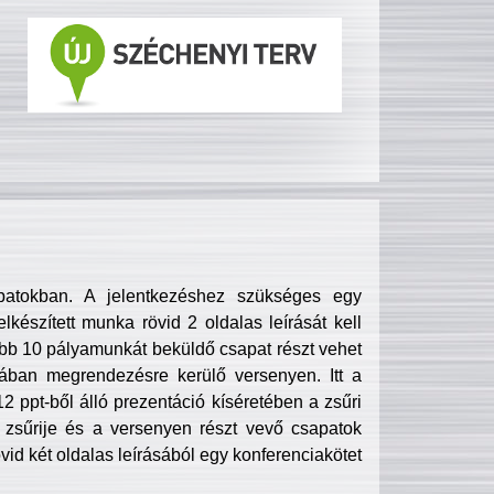
patokban. A jelentkezéshez szükséges egy
lkészített munka rövid 2 oldalas leírását kell
obb 10 pályamunkát beküldő csapat részt vehet
ában megrendezésre kerülő versenyen. Itt a
 ppt-ből álló prezentáció kíséretében a zsűri
zsűrije és a versenyen részt vevő csapatok
övid két oldalas leírásából egy konferenciakötet