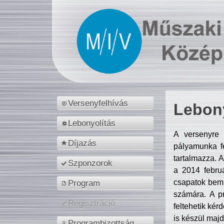
Versenyfelhívás
Lebony
Lebonyolítás
A versenyre 
Díjazás
pályamunka fe
tartalmazza. 
Szponzorok
a 2014 febr
csapatok bemu
Program
számára. A p
Regisztráció
feltehetik kér
is készül majd
Programbizottság