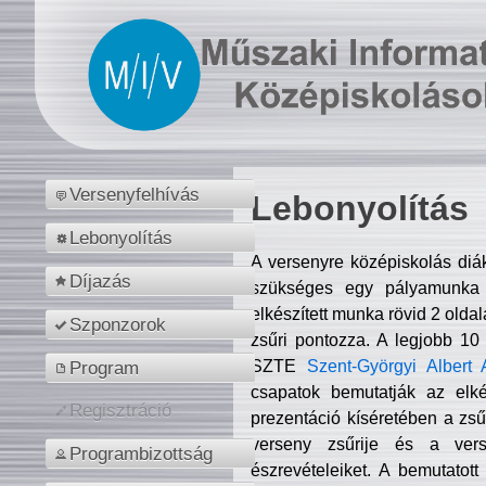
Versenyfelhívás
Lebonyolítás
Lebonyolítás
A versenyre középiskolás diá
Díjazás
szükséges egy pályamunka f
elkészített munka rövid 2 olda
Szponzorok
zsűri pontozza. A legjobb 10
SZTE
Szent-Györgyi Albert 
Program
csapatok bemutatják az elké
Regisztráció
prezentáció kíséretében a zs
verseny zsűrije és a verse
Programbizottság
észrevételeiket. A bemutatott