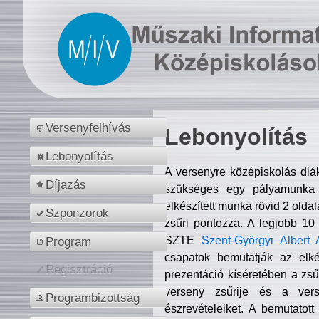
Versenyfelhívás
Lebonyolítás
Lebonyolítás
A versenyre középiskolás diá
Díjazás
szükséges egy pályamunka f
elkészített munka rövid 2 olda
Szponzorok
zsűri pontozza. A legjobb 10
SZTE
Szent-Györgyi Albert 
Program
csapatok bemutatják az elké
Regisztráció
prezentáció kíséretében a zs
verseny zsűrije és a verse
Programbizottság
észrevételeiket. A bemutatott