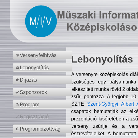
Versenyfelhívás
Lebonyolítás
Lebonyolítás
A versenyre középiskolás diá
Díjazás
szükséges egy pályamunka f
elkészített munka rövid 2 olda
Szponzorok
zsűri pontozza. A legjobb 10
SZTE
Szent-Györgyi Albert 
Program
csapatok bemutatják az elké
Regisztráció
prezentáció kíséretében a zs
verseny zsűrije és a verse
Programbizottság
észrevételeiket. A bemutatott