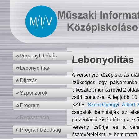
Versenyfelhívás
Lebonyolítás
Lebonyolítás
A versenyre középiskolás diá
Díjazás
szükséges egy pályamunka f
elkészített munka rövid 2 olda
Szponzorok
zsűri pontozza. A legjobb 10
SZTE
Szent-Györgyi Albert 
Program
csapatok bemutatják az elké
Regisztráció
prezentáció kíséretében a zs
verseny zsűrije és a verse
Programbizottság
észrevételeiket. A bemutatott