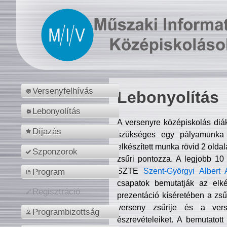
Versenyfelhívás
Lebonyolítás
Lebonyolítás
A versenyre középiskolás diá
Díjazás
szükséges egy pályamunka f
elkészített munka rövid 2 olda
Szponzorok
zsűri pontozza. A legjobb 10
SZTE
Szent-Györgyi Albert 
Program
csapatok bemutatják az elké
Regisztráció
prezentáció kíséretében a zs
verseny zsűrije és a verse
Programbizottság
észrevételeiket. A bemutatott