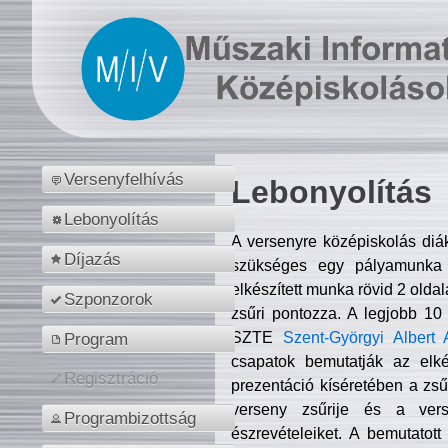
Versenyfelhívás
Lebonyolítás
Lebonyolítás
A versenyre középiskolás diá
Díjazás
szükséges egy pályamunka f
elkészített munka rövid 2 olda
Szponzorok
zsűri pontozza. A legjobb 10
SZTE
Szent-Györgyi Albert 
Program
csapatok bemutatják az elké
Regisztráció
prezentáció kíséretében a zs
verseny zsűrije és a verse
Programbizottság
észrevételeiket. A bemutatott