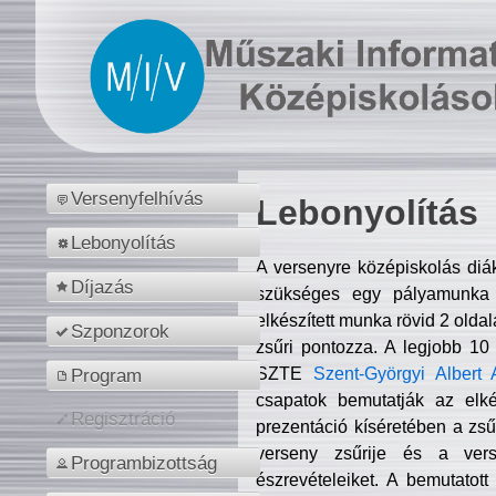
Versenyfelhívás
Lebonyolítás
Lebonyolítás
A versenyre középiskolás diá
Díjazás
szükséges egy pályamunka f
elkészített munka rövid 2 olda
Szponzorok
zsűri pontozza. A legjobb 10
SZTE
Szent-Györgyi Albert 
Program
csapatok bemutatják az elké
Regisztráció
prezentáció kíséretében a zs
verseny zsűrije és a verse
Programbizottság
észrevételeiket. A bemutatott