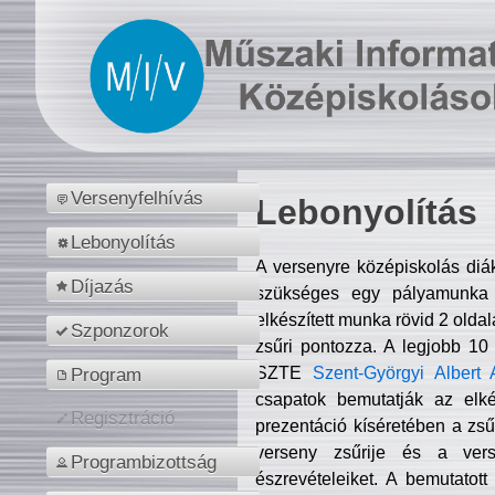
Versenyfelhívás
Lebonyolítás
Lebonyolítás
A versenyre középiskolás diá
Díjazás
szükséges egy pályamunka f
elkészített munka rövid 2 olda
Szponzorok
zsűri pontozza. A legjobb 10
SZTE
Szent-Györgyi Albert 
Program
csapatok bemutatják az elké
Regisztráció
prezentáció kíséretében a zs
verseny zsűrije és a verse
Programbizottság
észrevételeiket. A bemutatott