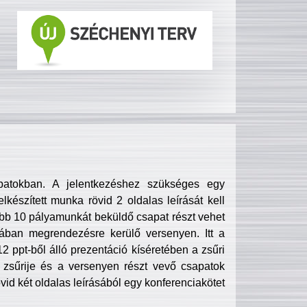
patokban. A jelentkezéshez szükséges egy
lkészített munka rövid 2 oldalas leírását kell
obb 10 pályamunkát beküldő csapat részt vehet
ában megrendezésre kerülő versenyen. Itt a
 ppt-ből álló prezentáció kíséretében a zsűri
zsűrije és a versenyen részt vevő csapatok
övid két oldalas leírásából egy konferenciakötet