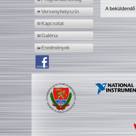
A beküldendő
Versenyhelyszín
Kapcsolat
Galéria
Eredmények