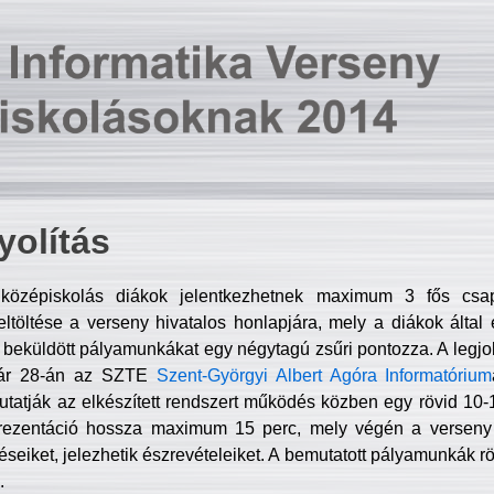
olítás
középiskolás diákok jelentkezhetnek maximum 3 fős csa
ltöltése a verseny hivatalos honlapjára, mely a diákok által e
A beküldött pályamunkákat egy négytagú zsűri pontozza. A legj
uár 28-án az SZTE
Szent-Györgyi Albert Agóra Informatórium
tatják az elkészített rendszert működés közben egy rövid 10-12
rezentáció hossza maximum 15 perc, mely végén a verseny 
déseiket, jelezhetik észrevételeiket. A bemutatott pályamunkák r
.