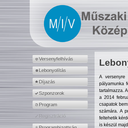
Versenyfelhívás
Lebony
Lebonyolítás
A versenyre 
Díjazás
pályamunka fe
tartalmazza. 
Szponzorok
a 2014 febr
csapatok bemu
Program
számára. A p
Regisztráció
feltehetik kér
is készül majd
Programbizottság