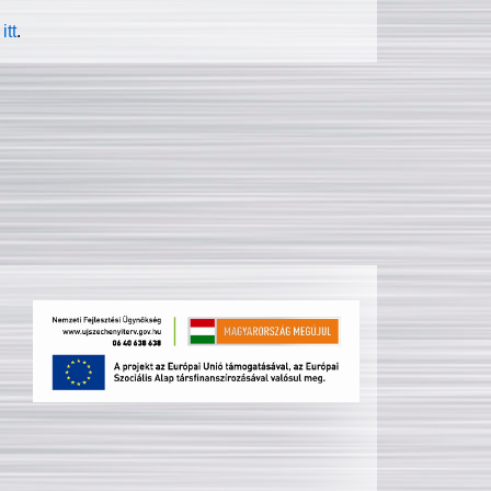
itt
.