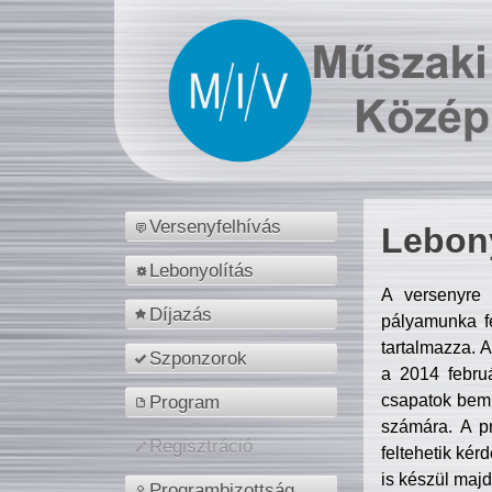
Versenyfelhívás
Lebony
Lebonyolítás
A versenyre 
Díjazás
pályamunka fe
tartalmazza. 
Szponzorok
a 2014 febr
csapatok bemu
Program
számára. A p
Regisztráció
feltehetik kér
is készül majd
Programbizottság