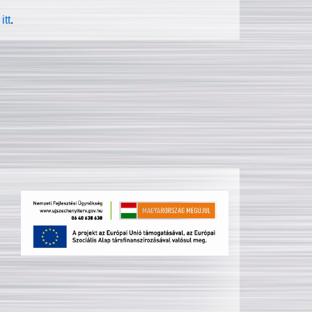
itt
.