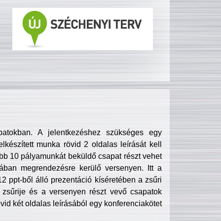
patokban. A jelentkezéshez szükséges egy
lkészített munka rövid 2 oldalas leírását kell
obb 10 pályamunkát beküldő csapat részt vehet
ában megrendezésre kerülő versenyen. Itt a
 ppt-ből álló prezentáció kíséretében a zsűri
zsűrije és a versenyen részt vevő csapatok
övid két oldalas leírásából egy konferenciakötet