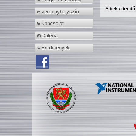
A beküldendő
Versenyhelyszín
Kapcsolat
Galéria
Eredmények