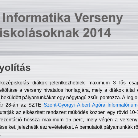
olítás
középiskolás diákok jelentkezhetnek maximum 3 fős csa
ltöltése a verseny hivatalos honlapjára, mely a diákok által e
A beküldött pályamunkákat egy négytagú zsűri pontozza. A legj
uár 28-án az SZTE
Szent-Györgyi Albert Agóra Informatórium
tatják az elkészített rendszert működés közben egy rövid 10-12
rezentáció hossza maximum 15 perc, mely végén a verseny 
déseiket, jelezhetik észrevételeiket. A bemutatott pályamunkák r
.